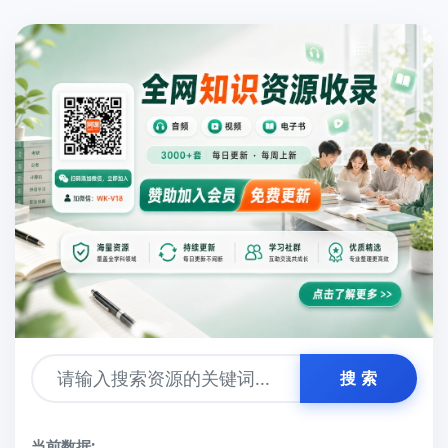
搜 索
当前数据: