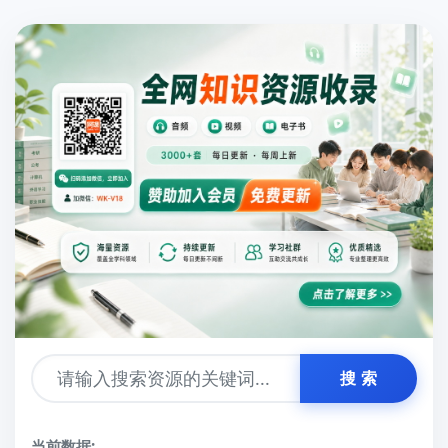
搜 索
当前数据: