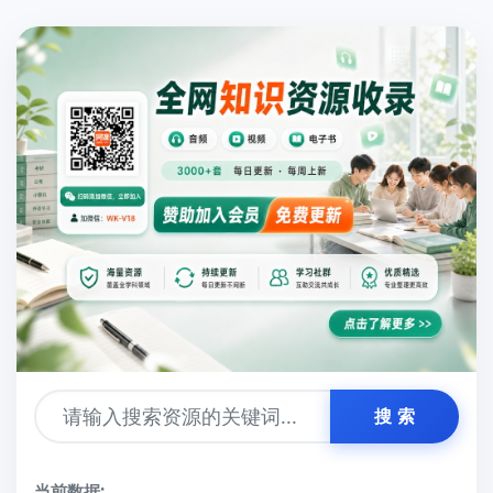
搜 索
当前数据: