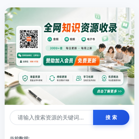
搜 索
当前数据: