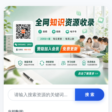
搜 索
当前数据: