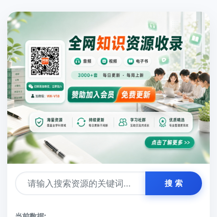
搜 索
当前数据: