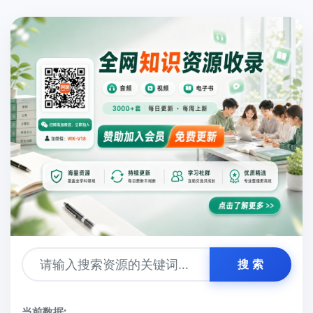
搜 索
当前数据: