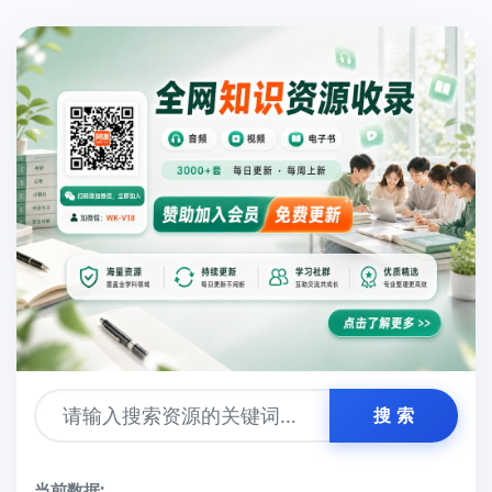
搜 索
当前数据: