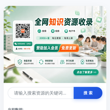
搜 索
当前数据: