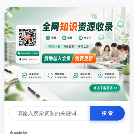
搜 索
当前数据: